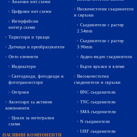
Аналови инт.схеми
Нискочестотни съединители
Цифрови инт.схеми
и свръзки
Интерфейсни
Съединители с растер
интегр.схеми
2.54mm
Тиристори и триаци
Съединители с растер
Датчици и преобразуватели
3.96mm
Опто елементи
Аудио-видео съединители
Индикатори
Бързи връзки и клеми
Светодиоди, фотодиоди и
Високочестотни
фототранзистори
съединители и свръзки
Оптрони
BNC съединители
Аксесоари за активни
TNC съединители
компоненти
SMA съединители
Цокли за интегрални
N съединители
схеми
UHF съединители
ПАСИВНИ КОМПОНЕНТИ