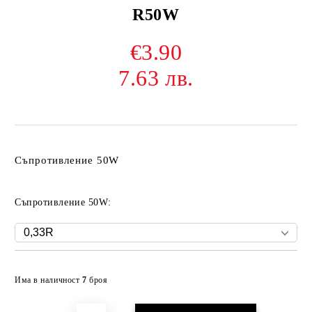
R50W
€3.90
7.63 лв.
Съпротивление 50W
Съпротивление 50W:
Добави в желани
Има в наличност
7
броя