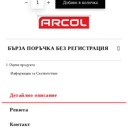
БЪРЗА ПОРЪЧКА БЕЗ РЕГИСТРАЦИЯ
САМО ПОПЪЛНЕТЕ 2 ПОЛЕТА
Оцени продукта
Информация за Съответствие
Съгласен съм с
Политиката за лични данни
Детайлно описание
Ние ще се свържем с вас в рамките на работния ден.
Ревюта
Контакт