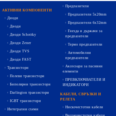
Предпазители
АКТИВНИ КОМПОНЕНТИ
Предпазители 5х20mm
Диоди
Предпазители 6х32mm
Диоди
Гнезда и държачи за
Диоди Schottky
предпазители
Диоди Zener
Термо предпазители
Диоди TVS
Автомобилни
предпазители
Диоди FAST
Аксесоари за пасивни
Транзистори
елементи
Полеви транзистори
ПРЕВКЛЮЧВАТЕЛИ И
Биполярни транзистори
ИНДИКАТОРИ
Darlington транзистори
КАБЕЛИ, СВРЪЗКИ И
РЕЛЕТА
IGBT транзистори
Нискочестотни кабели
Интегрални схеми
Високочестотни кабели