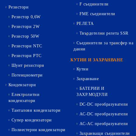
F съединители
Резистори
FME съединители
Резистор 0,6W
РЕЛЕТА
Резистори 2W
Твърдотелни релета SSR
Резистор 50W
Съединители за трансфер на
Резистори NTC
данни
Резистори PTC
КУТИИ И ЗАХРАНВАНЕ
Шунт резистори
Кутии
Потенциометри
Захранване
Кондензатори
БАТЕРИИ И
Електролитни
ЗАХР.МОДУЛИ
кондензатори
DC-DC преобразуватели
Танталови кондензатори
AC-DC преобразуватели
Супер кондензатори
AC-AC преобразуватели
Полиестерни кондензатори
Захранващи съединители