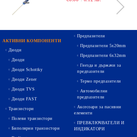
Предпазители
АКТИВНИ КОМПОНЕНТИ
Предпазители 5х20mm
Диоди
Предпазители 6х32mm
Диоди
Гнезда и държачи за
Диоди Schottky
предпазители
Диоди Zener
Термо предпазители
Диоди TVS
Автомобилни
предпазители
Диоди FAST
Аксесоари за пасивни
Транзистори
елементи
Полеви транзистори
ПРЕВКЛЮЧВАТЕЛИ И
Биполярни транзистори
ИНДИКАТОРИ