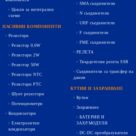
SMA съединители
Цокли за интегрални
N съединители
схеми
UHF съединители
ПАСИВНИ КОМПОНЕНТИ
F съединители
Резистори
FME съединители
Резистор 0,6W
РЕЛЕТА
Резистори 2W
Твърдотелни релета SSR
Резистор 50W
Съединители за трансфер на
Резистори NTC
данни
Резистори PTC
КУТИИ И ЗАХРАНВАНЕ
Шунт резистори
Кутии
Потенциометри
Захранване
Кондензатори
БАТЕРИИ И
Електролитни
ЗАХР.МОДУЛИ
кондензатори
DC-DC преобразуватели