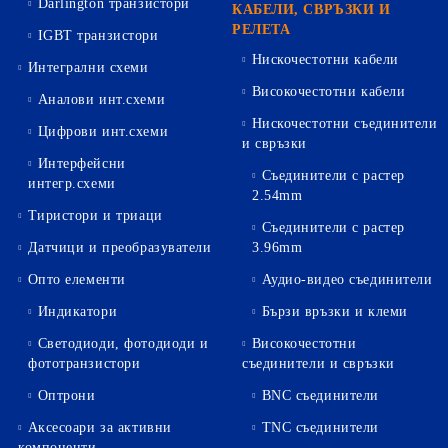
Darlington транзистори
КАБЕЛИ, СВРЪЗКИ И
РЕЛЕТА
IGBT транзистори
Нискочестотни кабели
Интегрални схеми
Високочестотни кабели
Аналови инт.схеми
Нискочестотни съединители
Цифрови инт.схеми
и свръзки
Интерфейсни
Съединители с растер
интегр.схеми
2.54mm
Тиристори и триаци
Съединители с растер
Датчици и преобразуватели
3.96mm
Опто елементи
Аудио-видео съединители
Индикатори
Бързи връзки и клеми
Светодиоди, фотодиоди и
Високочестотни
фототранзистори
съединители и свръзки
Оптрони
BNC съединители
Аксесоари за активни
TNC съединители
компоненти