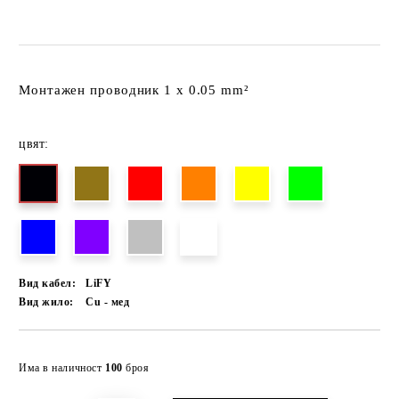
Монтажен проводник 1 x 0.05 mm²
цвят:
Вид кабел:
LiFY
Вид жило:
Cu - мед
Добави в желани
Има в наличност
100
броя