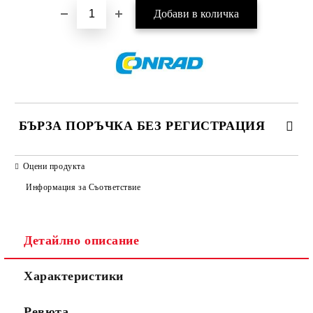
БЪРЗА ПОРЪЧКА БЕЗ РЕГИСТРАЦИЯ
САМО ПОПЪЛНЕТЕ 2 ПОЛЕТА
Оцени продукта
Информация за Съответствие
Съгласен съм с
Политиката за лични данни
Детайлно описание
Ние ще се свържем с вас в рамките на работния ден.
Характеристики
Ревюта