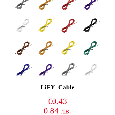
LiFY_Cable
€0.43
0.84 лв.