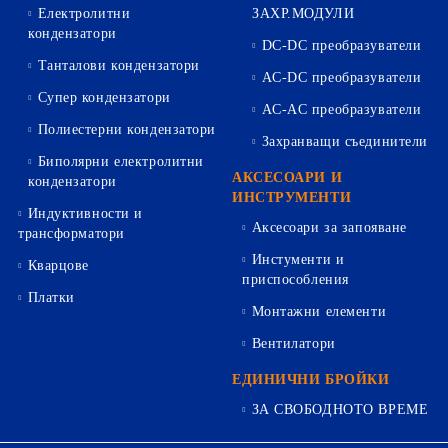
Електролитни
ЗАХР.МОДУЛИ
кондензатори
DC-DC преобразуватели
Танталови кондензатори
AC-DC преобразуватели
Супер кондензатори
AC-AC преобразуватели
Полиестерни кондензатори
Захранващи съединители
Биполярни електролитни
АКСЕСОАРИ И
кондензатори
ИНСТРУМЕНТИ
Индуктивности и
Аксесоари за запояване
трансформатори
Инстументи и
Кварцове
приспособления
Платки
Монтажни елементи
Вентилатори
ЕДИНИЧНИ БРОЙКИ
ЗА СВОБОДНОТО ВРЕМЕ