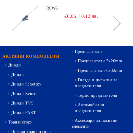
R0W6
€0.06
0.12 лв.
Предпазители
АКТИВНИ КОМПОНЕНТИ
Предпазители 5х20mm
Диоди
Предпазители 6х32mm
Диоди
Гнезда и държачи за
Диоди Schottky
предпазители
Диоди Zener
Термо предпазители
Диоди TVS
Автомобилни
предпазители
Диоди FAST
Аксесоари за пасивни
Транзистори
елементи
Полеви транзистори