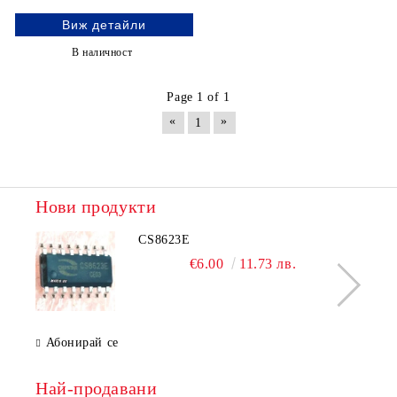
Виж детайли
В наличност
Page 1 of 1
«
»
1
Нови продукти
CS8623E
€6.00
11.73 лв.
Абонирай се
Най-продавани