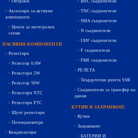
Оптрони
BNC съединители
Аксесоари за активни
TNC съединители
компоненти
SMA съединители
Цокли за интегрални
N съединители
схеми
UHF съединители
ПАСИВНИ КОМПОНЕНТИ
F съединители
Резистори
FME съединители
Резистор 0,6W
РЕЛЕТА
Резистори 2W
Твърдотелни релета SSR
Резистор 50W
Съединители за трансфер на
Резистори NTC
данни
Резистори PTC
КУТИИ И ЗАХРАНВАНЕ
Шунт резистори
Кутии
Потенциометри
Захранване
Кондензатори
БАТЕРИИ И