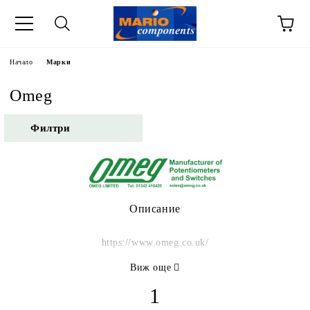
Начало
Марки
Omeg
Филтри
Описание
https://www.omeg.co.uk/
Виж още
1