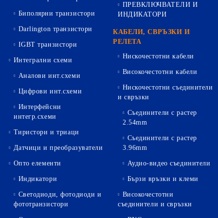
ПРЕВКЛЮЧВАТЕЛИ И
Биполярни транзистори
ИНДИКАТОРИ
Darlington транзистори
КАБЕЛИ, СВРЪЗКИ И
РЕЛЕТА
IGBT транзистори
Нискочестотни кабели
Интегрални схеми
Високочестотни кабели
Аналови инт.схеми
Нискочестотни съединители
Цифрови инт.схеми
и свръзки
Интерфейсни
Съединители с растер
интегр.схеми
2.54mm
Тиристори и триаци
Съединители с растер
Датчици и преобразуватели
3.96mm
Опто елементи
Аудио-видео съединители
Индикатори
Бързи връзки и клеми
Светодиоди, фотодиоди и
Високочестотни
фототранзистори
съединители и свръзки