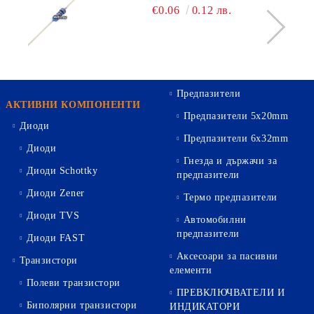
€0.06
0.12 лв.
Предпазители
АКТИВНИ КОМПОНЕНТИ
Предпазители 5х20mm
Диоди
Предпазители 6х32mm
Диоди
Гнезда и държачи за
Диоди Schottky
предпазители
Диоди Zener
Термо предпазители
Диоди TVS
Автомобилни
предпазители
Диоди FAST
Аксесоари за пасивни
Транзистори
елементи
Полеви транзистори
ПРЕВКЛЮЧВАТЕЛИ И
Биполярни транзистори
ИНДИКАТОРИ