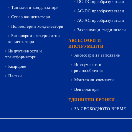
DC-DC преобразуватели
Танталови кондензатори
AC-DC преобразуватели
Супер кондензатори
AC-AC преобразуватели
Полиестерни кондензатори
Захранващи съединители
Биполярни електролитни
АКСЕСОАРИ И
кондензатори
ИНСТРУМЕНТИ
Индуктивности и
Аксесоари за запояване
трансформатори
Инстументи и
Кварцове
приспособления
Платки
Монтажни елементи
Вентилатори
ЕДИНИЧНИ БРОЙКИ
ЗА СВОБОДНОТО ВРЕМЕ