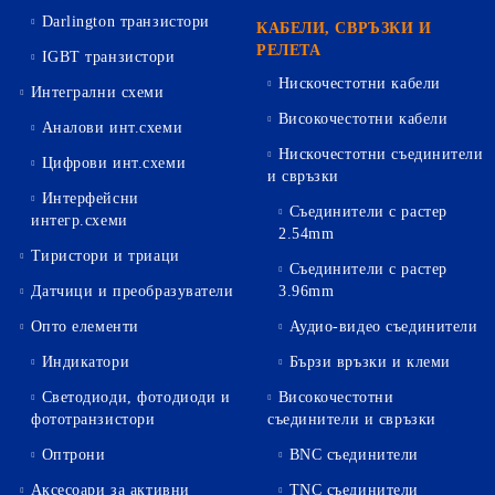
Darlington транзистори
КАБЕЛИ, СВРЪЗКИ И
РЕЛЕТА
IGBT транзистори
Нискочестотни кабели
Интегрални схеми
Високочестотни кабели
Аналови инт.схеми
Нискочестотни съединители
Цифрови инт.схеми
и свръзки
Интерфейсни
Съединители с растер
интегр.схеми
2.54mm
Тиристори и триаци
Съединители с растер
Датчици и преобразуватели
3.96mm
Опто елементи
Аудио-видео съединители
Индикатори
Бързи връзки и клеми
Светодиоди, фотодиоди и
Високочестотни
фототранзистори
съединители и свръзки
Оптрони
BNC съединители
Аксесоари за активни
TNC съединители