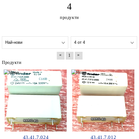
4
продукти
«
»
1
Продукти
43.41.7.024
43.41.7.012