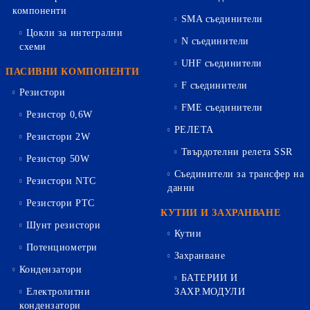
компоненти
SMA съединители
Цокли за интегрални
N съединители
схеми
UHF съединители
ПАСИВНИ КОМПОНЕНТИ
F съединители
Резистори
FME съединители
Резистор 0,6W
РЕЛЕТА
Резистори 2W
Твърдотелни релета SSR
Резистор 50W
Съединители за трансфер на
Резистори NTC
данни
Резистори PTC
КУТИИ И ЗАХРАНВАНЕ
Шунт резистори
Кутии
Потенциометри
Захранване
Кондензатори
БАТЕРИИ И
Електролитни
ЗАХР.МОДУЛИ
кондензатори